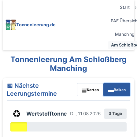
Start
PAF Übersich
Tonnenleerung.de
Manching
Am Schloßb
Tonnenleerung Am Schloßberg
Manching
📅 Nächste
▤
▬
Karten
Balken
Leerungstermine
♻️
Wertstofftonne
Di., 11.08.2026
3 Tage