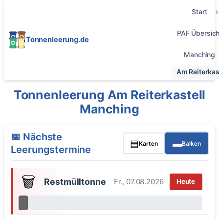
Start
PAF Übersich
Tonnenleerung.de
Manching
Am Reiterkas
Tonnenleerung Am Reiterkastell
Manching
📅 Nächste
▤
▬
Karten
Balken
Leerungstermine
🗑️
Restmülltonne
Fr., 07.08.2026
Heute