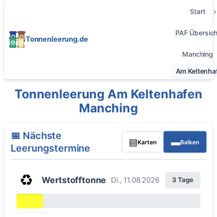
Start
PAF Übersich
Tonnenleerung.de
Manching
Am Keltenha
Tonnenleerung Am Keltenhafen
Manching
📅 Nächste
▤
▬
Karten
Balken
Leerungstermine
♻️
Wertstofftonne
Di., 11.08.2026
3 Tage