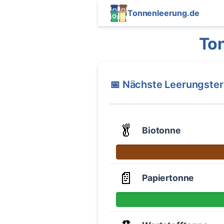
Tonnenleerung.de
To
📅 Nächste Leerungste
🥬
Biotonne
📄
Papiertonne