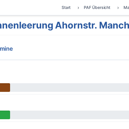
Start
PAF Übersicht
Ma
nnenleerung Ahornstr. Manch
rmine