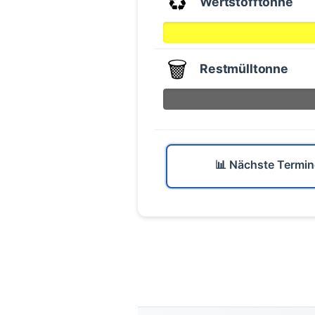
♻️
Wertstofftonne
🗑️
Restmülltonne
📊 Nächste Termin