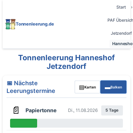
Start
PAF Übersich
Tonnenleerung.de
Jetzendorf
Hannesho
Tonnenleerung Hanneshof
Jetzendorf
📅 Nächste
▤
▬
Karten
Balken
Leerungstermine
📄
Papiertonne
Di., 11.08.2026
5 Tage