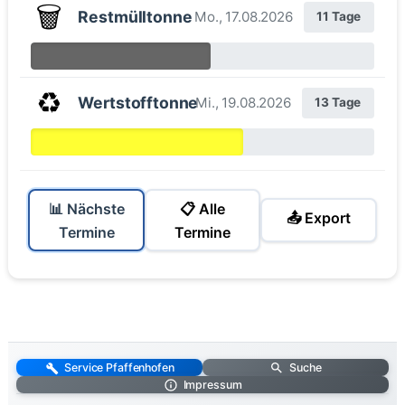
🗑️
Restmülltonne
Mo., 17.08.2026
11 Tage
♻️
Wertstofftonne
Mi., 19.08.2026
13 Tage
📊 Nächste
📋 Alle
📤 Export
Termine
Termine
Service Pfaffenhofen
Suche
Impressum