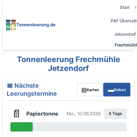
Start
PAF Übersich
Tonnenleerung.de
Jetzendorf
Frechmühl
Tonnenleerung Frechmühle
Jetzendorf
📅 Nächste
▤
▬
Karten
Balken
Leerungstermine
📄
Papiertonne
Mo., 10.08.2026
4 Tage