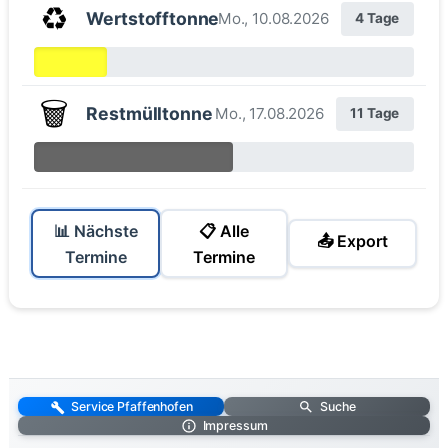
♻️
Wertstofftonne
Mo., 10.08.2026
4 Tage
🗑️
Restmülltonne
Mo., 17.08.2026
11 Tage
📊 Nächste
📋 Alle
📤 Export
Termine
Termine
Service Pfaffenhofen
Suche
Impressum