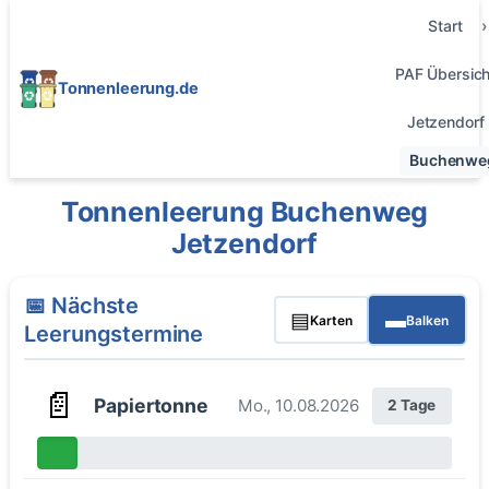
Start
PAF Übersich
Tonnenleerung.de
Jetzendorf
Buchenwe
Tonnenleerung Buchenweg
Jetzendorf
📅 Nächste
▤
▬
Karten
Balken
Leerungstermine
📄
Papiertonne
Mo., 10.08.2026
2 Tage