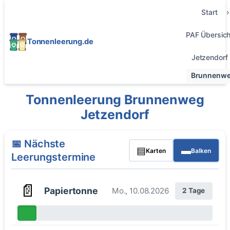
Start
PAF Übersich
Tonnenleerung.de
Jetzendorf
Brunnenw
Tonnenleerung Brunnenweg
Jetzendorf
📅 Nächste
▤
▬
Karten
Balken
Leerungstermine
📄
Papiertonne
Mo., 10.08.2026
2 Tage