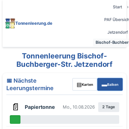
Start
PAF Übersich
Tonnenleerung.de
Jetzendorf
Bischof-Buchberg
Tonnenleerung Bischof-
Buchberger-Str. Jetzendorf
📅 Nächste
▤
▬
Karten
Balken
Leerungstermine
📄
Papiertonne
Mo., 10.08.2026
2 Tage