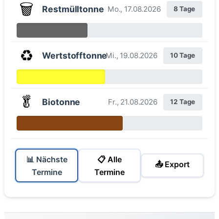
🗑️
Restmülltonne
Mo., 17.08.2026
8 Tage
♻️
Wertstofftonne
Mi., 19.08.2026
10 Tage
🥬
Biotonne
Fr., 21.08.2026
12 Tage
📊 Nächste
📋 Alle
📤 Export
Termine
Termine