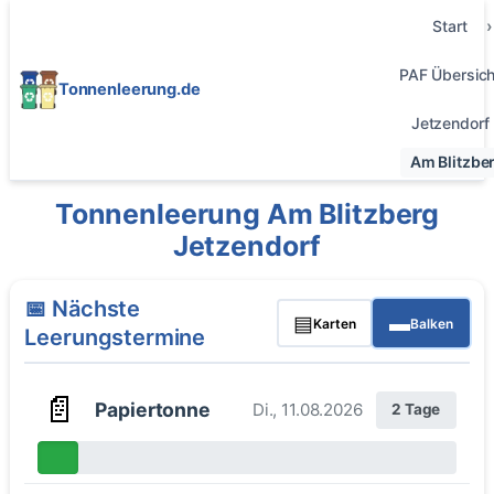
Start
PAF Übersich
Tonnenleerung.de
Jetzendorf
Am Blitzbe
Tonnenleerung Am Blitzberg
Jetzendorf
📅 Nächste
▤
▬
Karten
Balken
Leerungstermine
📄
Papiertonne
Di., 11.08.2026
2 Tage