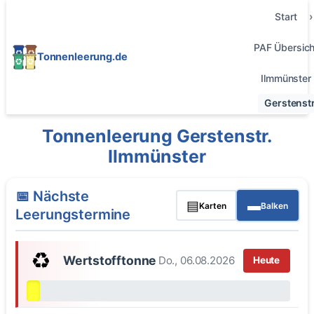
Start
PAF Übersich
Tonnenleerung.de
Ilmmünster
Gerstenstr
Tonnenleerung Gerstenstr.
Ilmmünster
📅 Nächste
▤
▬
Karten
Balken
Leerungstermine
♻️
Wertstofftonne
Do., 06.08.2026
Heute