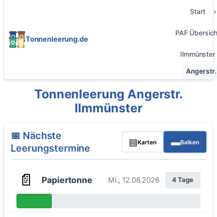
Start
PAF Übersich
Tonnenleerung.de
Ilmmünster
Angerstr.
Tonnenleerung Angerstr.
Ilmmünster
📅 Nächste
▤
▬
Karten
Balken
Leerungstermine
📄
Papiertonne
Mi., 12.08.2026
4 Tage