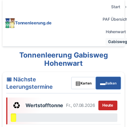
Start
PAF Übersich
Tonnenleerung.de
Hohenwart
Gabiswe
Tonnenleerung Gabisweg
Hohenwart
📅 Nächste
▤
▬
Karten
Balken
Leerungstermine
♻️
Wertstofftonne
Fr., 07.08.2026
Heute