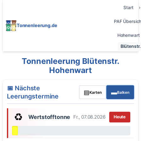
Start
PAF Übersich
Tonnenleerung.de
Hohenwart
Blütenstr.
Tonnenleerung Blütenstr.
Hohenwart
📅 Nächste
▤
▬
Karten
Balken
Leerungstermine
♻️
Wertstofftonne
Fr., 07.08.2026
Heute