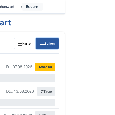
ohenwart
Beuern
art
▤
▬
Karten
Balken
Fr., 07.08.2026
Morgen
Do., 13.08.2026
7 Tage