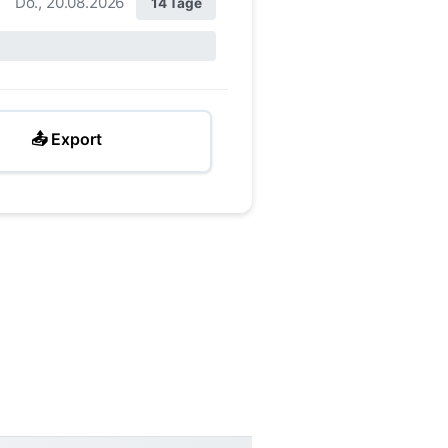
Do., 20.08.2026
14 Tage
📤 Export