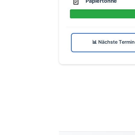
📄
Papiertonne
📊 Nächste Termin