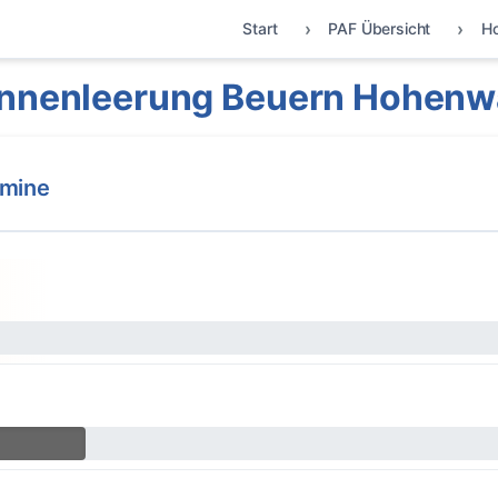
Start
PAF Übersicht
H
nnenleerung Beuern Hohenw
rmine