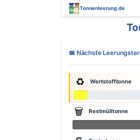
Tonnenleerung.de
To
📅 Nächste Leerungste
♻️
Wertstofftonne
🗑️
Restmülltonne