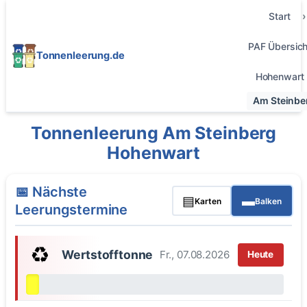
Start
PAF Übersich
Tonnenleerung.de
Hohenwart
Am Steinbe
Tonnenleerung Am Steinberg
Hohenwart
📅 Nächste
▤
▬
Karten
Balken
Leerungstermine
♻️
Wertstofftonne
Fr., 07.08.2026
Heute