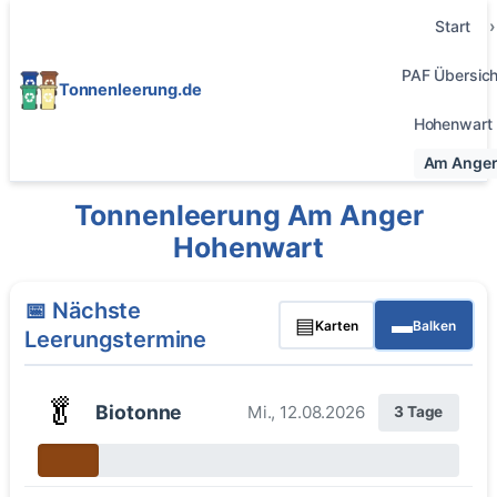
Start
PAF Übersich
Tonnenleerung.de
Hohenwart
Am Ange
Tonnenleerung Am Anger
Hohenwart
📅 Nächste
▤
▬
Karten
Balken
Leerungstermine
🥬
Biotonne
Mi., 12.08.2026
3 Tage