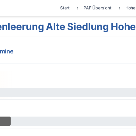
Start
PAF Übersicht
Hohe
nleerung Alte Siedlung Hoh
rmine