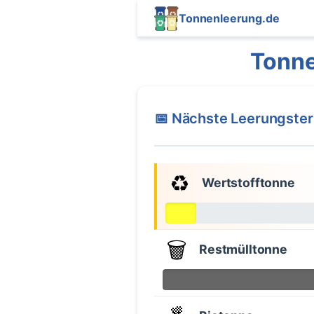
Tonnenleerung.de
Tonne
📅 Nächste Leerungste
♻️
Wertstofftonne
🗑️
Restmülltonne