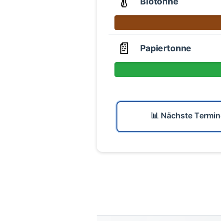
🥬
Biotonne
📄
Papiertonne
📊 Nächste Termin