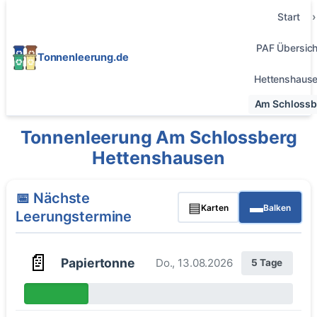
Start
PAF Übersich
Tonnenleerung.de
Hettenshaus
Am Schlossb
Tonnenleerung Am Schlossberg
Hettenshausen
📅 Nächste
▤
▬
Karten
Balken
Leerungstermine
📄
Papiertonne
Do., 13.08.2026
5 Tage