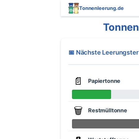
Tonnenleerung.de
Tonnen
📅 Nächste Leerungste
📄
Papiertonne
🗑️
Restmülltonne