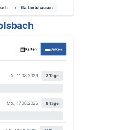
bach
Garbertshausen
olsbach
▤
▬
Karten
Balken
Di., 11.08.2026
3 Tage
Mo., 17.08.2026
9 Tage