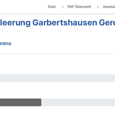
Start
PAF Übersicht
Gerols
leerung Garbertshausen Ger
rmine