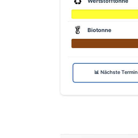
♻️
Wertstofftonne
🥬
Biotonne
📊 Nächste Termin