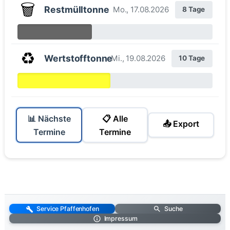
🗑️
Restmülltonne
Mo., 17.08.2026
8 Tage
♻️
Wertstofftonne
Mi., 19.08.2026
10 Tage
📊 Nächste
📋 Alle
📤 Export
Termine
Termine
Service Pfaffenhofen
Suche
Impressum