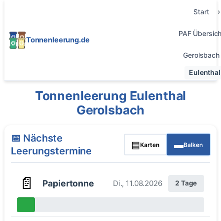
Start
PAF Übersich
Tonnenleerung.de
Gerolsbach
Eulenthal
Tonnenleerung Eulenthal
Gerolsbach
📅 Nächste
▤
▬
Karten
Balken
Leerungstermine
📄
Papiertonne
Di., 11.08.2026
2 Tage