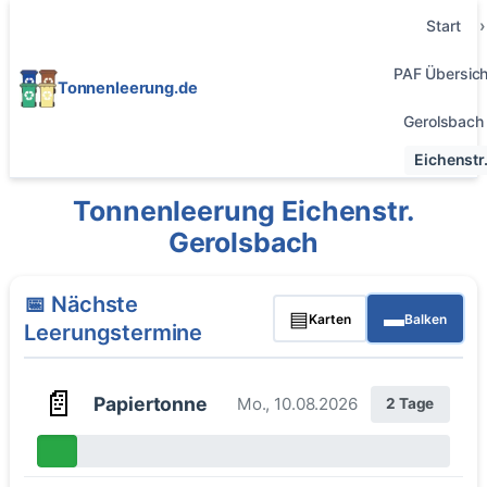
Start
PAF Übersich
Tonnenleerung.de
Gerolsbach
Eichenstr
Tonnenleerung Eichenstr.
Gerolsbach
📅 Nächste
▤
▬
Karten
Balken
Leerungstermine
📄
Papiertonne
Mo., 10.08.2026
2 Tage