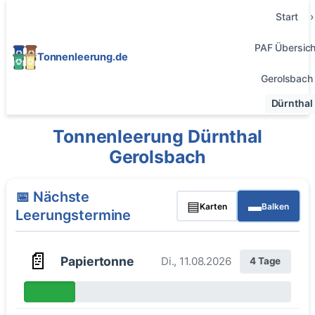
Start
PAF Übersich
Tonnenleerung.de
Gerolsbach
Dürnthal
Tonnenleerung Dürnthal
Gerolsbach
📅 Nächste
▤
▬
Karten
Balken
Leerungstermine
📄
Papiertonne
Di., 11.08.2026
4 Tage