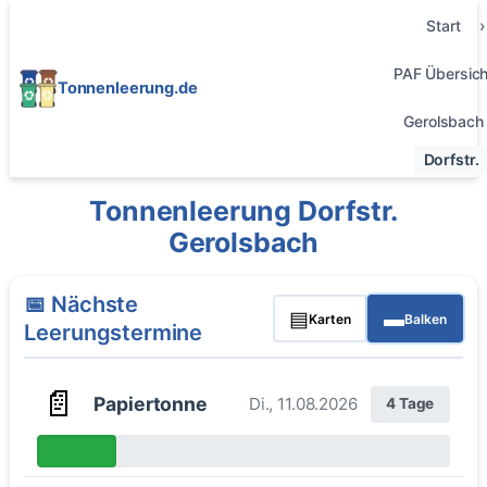
Start
PAF Übersich
Tonnenleerung.de
Gerolsbach
Dorfstr.
Tonnenleerung Dorfstr.
Gerolsbach
📅 Nächste
▤
▬
Karten
Balken
Leerungstermine
📄
Papiertonne
Di., 11.08.2026
4 Tage