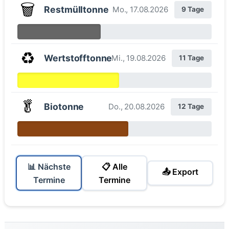
🗑️
Restmülltonne
Mo., 17.08.2026
9 Tage
♻️
Wertstofftonne
Mi., 19.08.2026
11 Tage
🥬
Biotonne
Do., 20.08.2026
12 Tage
📊 Nächste
📋 Alle
📤 Export
Termine
Termine