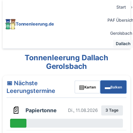
Start
PAF Übersich
Tonnenleerung.de
Gerolsbach
Dallach
Tonnenleerung Dallach
Gerolsbach
📅 Nächste
▤
▬
Karten
Balken
Leerungstermine
📄
Papiertonne
Di., 11.08.2026
3 Tage