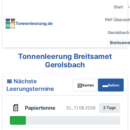
Start
PAF Übersich
Tonnenleerung.de
Gerolsbach
Breitsame
Tonnenleerung Breitsamet
Gerolsbach
📅 Nächste
▤
▬
Karten
Balken
Leerungstermine
📄
Papiertonne
Di., 11.08.2026
3 Tage