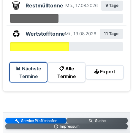
🗑️
Restmülltonne
Mo., 17.08.2026
9 Tage
♻️
Wertstofftonne
Mi., 19.08.2026
11 Tage
📊 Nächste
📋 Alle
📤 Export
Termine
Termine
Service Pfaffenhofen
Suche
Impressum