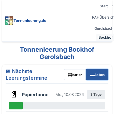
Start
PAF Übersich
Tonnenleerung.de
Gerolsbach
Bockhof
Tonnenleerung Bockhof
Gerolsbach
📅 Nächste
▤
▬
Karten
Balken
Leerungstermine
📄
Papiertonne
Mo., 10.08.2026
3 Tage