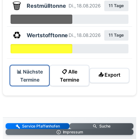
🗑️
Restmülltonne
Di., 18.08.2026
11 Tage
♻️
Wertstofftonne
Di., 18.08.2026
11 Tage
📊 Nächste
📋 Alle
📤 Export
Termine
Termine
Service Pfaffenhofen
Suche
Impressum