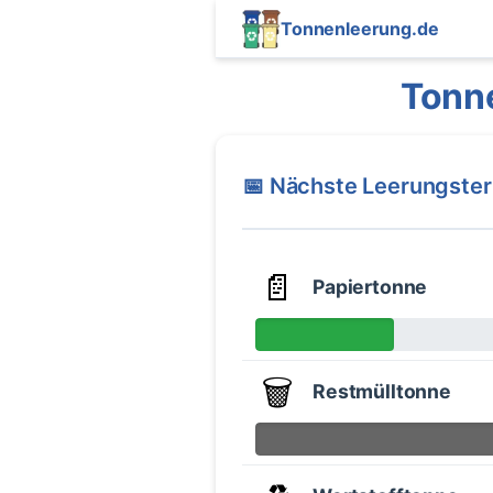
Tonnenleerung.de
Tonn
📅 Nächste Leerungste
📄
Papiertonne
🗑️
Restmülltonne