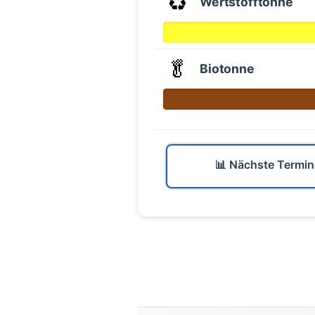
♻️
Wertstofftonne
🥬
Biotonne
📊 Nächste Termin