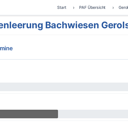
Start
PAF Übersicht
Gero
enleerung Bachwiesen Gerol
rmine