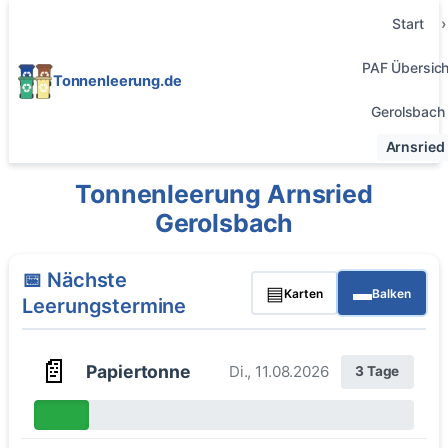
Start
PAF Übersich
Tonnenleerung.de
Gerolsbach
Arnsried
Tonnenleerung Arnsried
Gerolsbach
📅 Nächste
▤
▬
Karten
Balken
Leerungstermine
📄
Papiertonne
Di., 11.08.2026
3 Tage