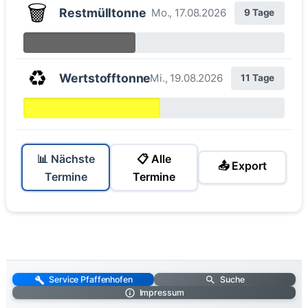
🗑️
Restmülltonne
Mo., 17.08.2026
9 Tage
♻️
Wertstofftonne
Mi., 19.08.2026
11 Tage
📊 Nächste
📋 Alle
📤 Export
Termine
Termine
Service Pfaffenhofen
Suche
Impressum