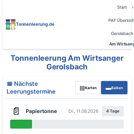
Start
PAF Übersich
Tonnenleerung.de
Gerolsbach
Am Wirtsan
Tonnenleerung Am Wirtsanger
Gerolsbach
📅 Nächste
▤
▬
Karten
Balken
Leerungstermine
📄
Papiertonne
Di., 11.08.2026
4 Tage