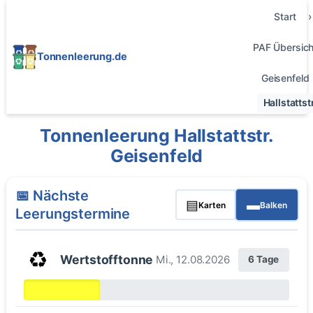
Start
PAF Übersich
Tonnenleerung.de
Geisenfeld
Hallstattstr
Tonnenleerung Hallstattstr.
Geisenfeld
📅 Nächste
▤
▬
Karten
Balken
Leerungstermine
♻️
Wertstofftonne
Mi., 12.08.2026
6 Tage