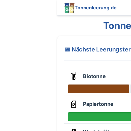
Tonnenleerung.de
Tonne
📅 Nächste Leerungste
🥬
Biotonne
📄
Papiertonne