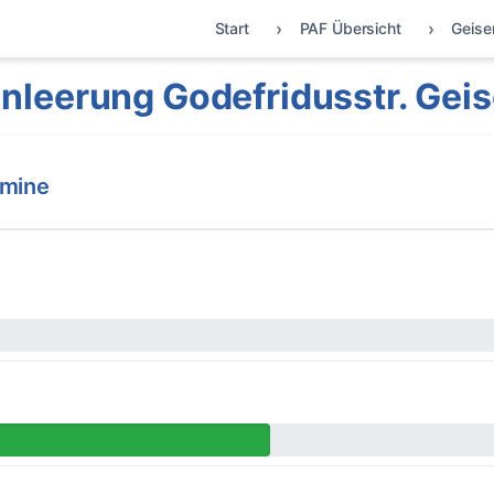
Start
PAF Übersicht
Geise
nleerung Godefridusstr. Geis
rmine