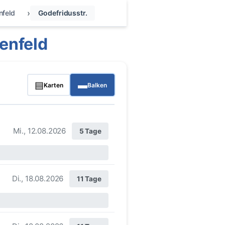
nfeld
Godefridusstr.
enfeld
▤
▬
Karten
Balken
Mi., 12.08.2026
5 Tage
Di., 18.08.2026
11 Tage