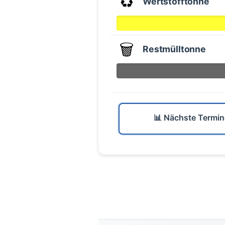
♻️
Wertstofftonne
🗑️
Restmülltonne
📊 Nächste Termin