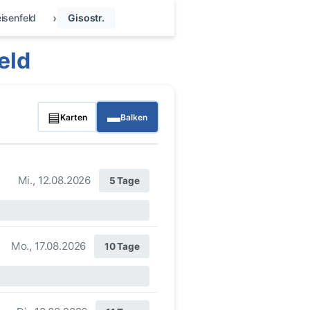
isenfeld
Gisostr.
eld
▤
▬
Karten
Balken
Mi., 12.08.2026
5 Tage
Mo., 17.08.2026
10 Tage