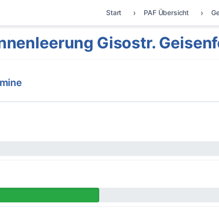
Start
PAF Übersicht
Ge
nnenleerung Gisostr. Geisenf
rmine