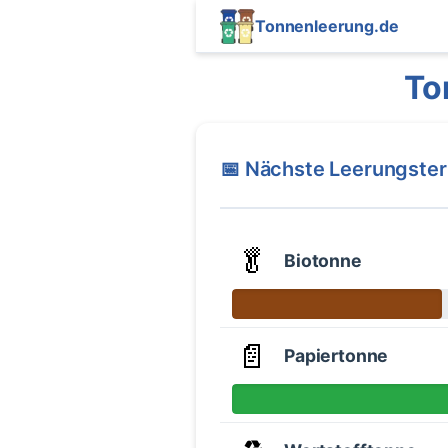
Tonnenleerung.de
To
📅 Nächste Leerungste
🥬
Biotonne
📄
Papiertonne