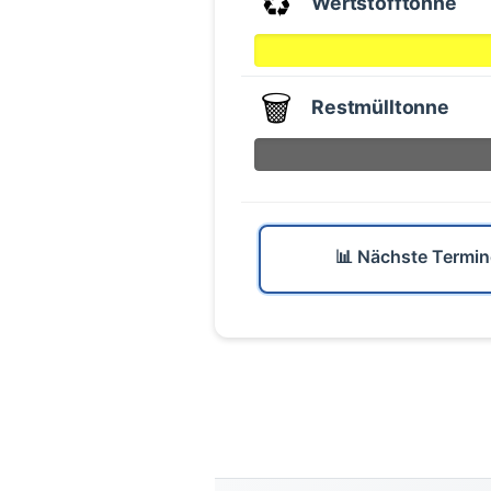
♻️
Wertstofftonne
🗑️
Restmülltonne
📊 Nächste Termin