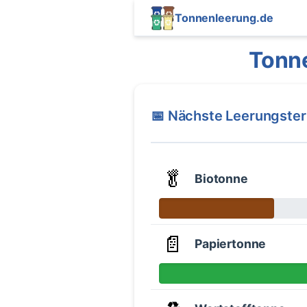
Tonnenleerung.de
Tonn
📅 Nächste Leerungste
🥬
Biotonne
📄
Papiertonne