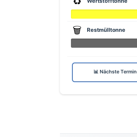
♻️
Wertstofftonne
🗑️
Restmülltonne
📊 Nächste Termin