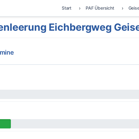
Start
PAF Übersicht
Geise
enleerung Eichbergweg Geise
rmine