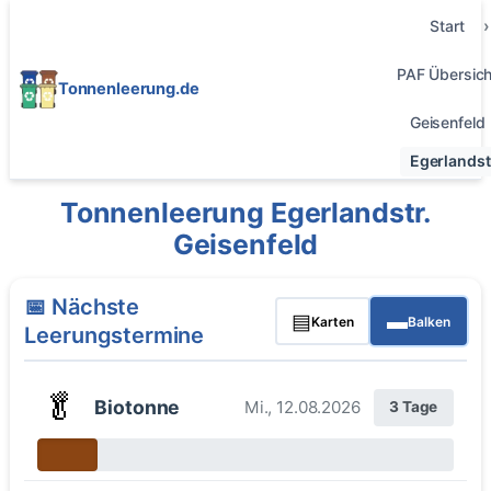
Start
PAF Übersich
Tonnenleerung.de
Geisenfeld
Egerlandst
Tonnenleerung Egerlandstr.
Geisenfeld
📅 Nächste
▤
▬
Karten
Balken
Leerungstermine
🥬
Biotonne
Mi., 12.08.2026
3 Tage