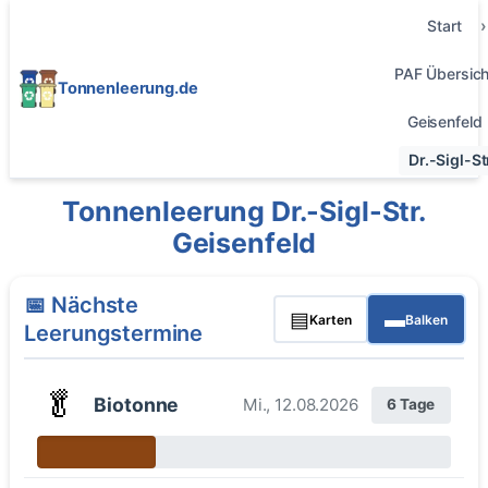
Start
PAF Übersich
Tonnenleerung.de
Geisenfeld
Dr.-Sigl-St
Tonnenleerung Dr.-Sigl-Str.
Geisenfeld
📅 Nächste
▤
▬
Karten
Balken
Leerungstermine
🥬
Biotonne
Mi., 12.08.2026
6 Tage