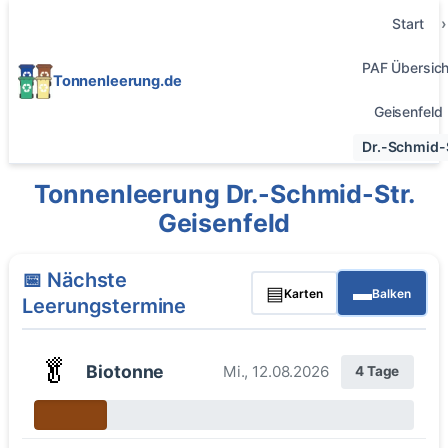
Start
PAF Übersich
Tonnenleerung.de
Geisenfeld
Dr.-Schmid-S
Tonnenleerung Dr.-Schmid-Str.
Geisenfeld
📅 Nächste
▤
▬
Karten
Balken
Leerungstermine
🥬
Biotonne
Mi., 12.08.2026
4 Tage