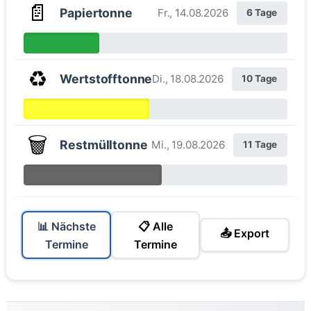
📄
Papiertonne
Fr., 14.08.2026
6 Tage
♻️
Wertstofftonne
Di., 18.08.2026
10 Tage
🗑️
Restmülltonne
Mi., 19.08.2026
11 Tage
📊 Nächste
📋 Alle
📤 Export
Termine
Termine