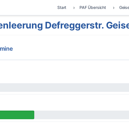
Start
PAF Übersicht
Geis
nleerung Defreggerstr. Geis
rmine