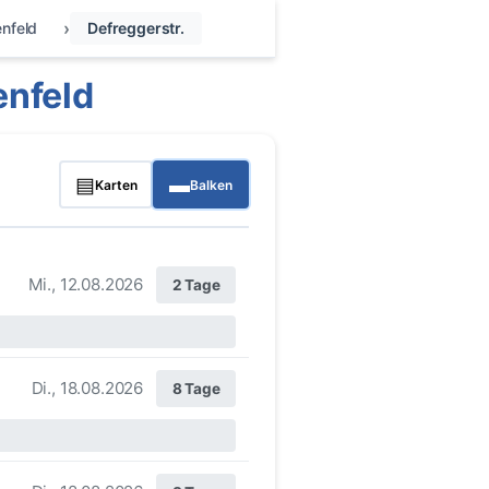
enfeld
Defreggerstr.
enfeld
▤
▬
Karten
Balken
Mi., 12.08.2026
2 Tage
Di., 18.08.2026
8 Tage