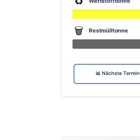
♻️
Wertstofftonne
🗑️
Restmülltonne
📊 Nächste Termin