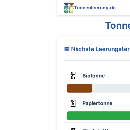
Tonnenleerung.de
Tonne
📅 Nächste Leerungste
🥬
Biotonne
📄
Papiertonne