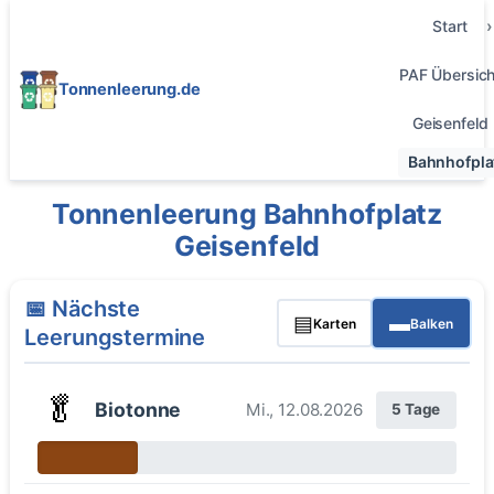
Start
PAF Übersich
Tonnenleerung.de
Geisenfeld
Bahnhofpla
Tonnenleerung Bahnhofplatz
Geisenfeld
📅 Nächste
▤
▬
Karten
Balken
Leerungstermine
🥬
Biotonne
Mi., 12.08.2026
5 Tage