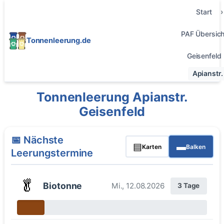
Start
PAF Übersich
Tonnenleerung.de
Geisenfeld
Apianstr.
Tonnenleerung Apianstr.
Geisenfeld
📅 Nächste
▤
▬
Karten
Balken
Leerungstermine
🥬
Biotonne
Mi., 12.08.2026
3 Tage