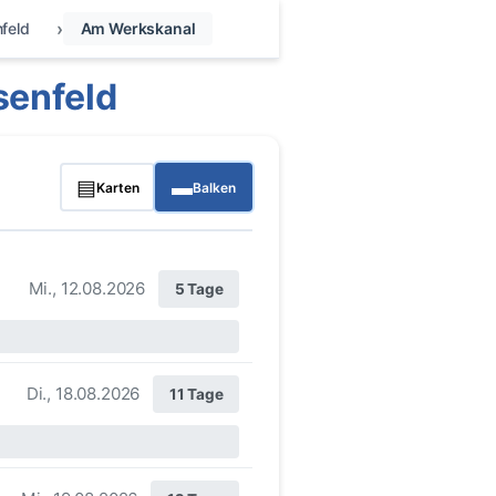
feld
Am Werkskanal
senfeld
▤
▬
Karten
Balken
Mi., 12.08.2026
5 Tage
Di., 18.08.2026
11 Tage