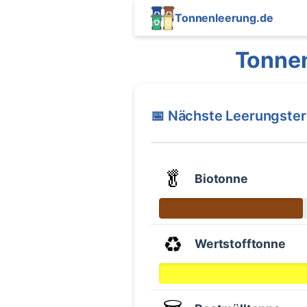
Tonnenleerung.de
Tonnen
📅 Nächste Leerungste
🥬
Biotonne
♻️
Wertstofftonne