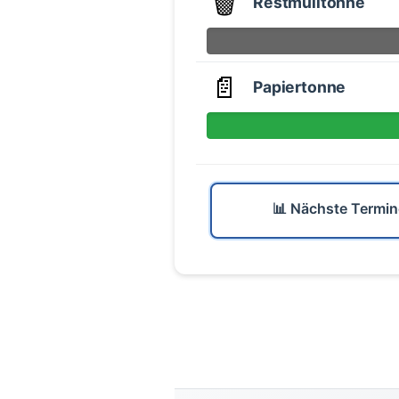
🗑️
Restmülltonne
📄
Papiertonne
📊 Nächste Termin