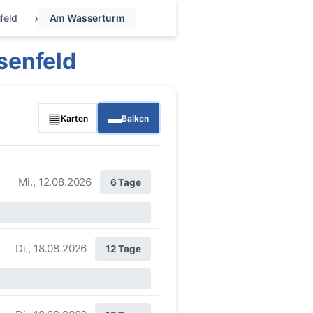
feld
Am Wasserturm
senfeld
▤
▬
Karten
Balken
Mi., 12.08.2026
6 Tage
Di., 18.08.2026
12 Tage