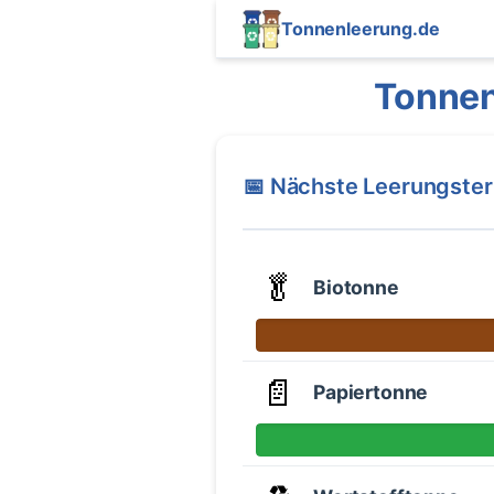
Tonnenleerung.de
Tonnen
📅 Nächste Leerungste
🥬
Biotonne
📄
Papiertonne