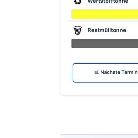
♻️
Wertstofftonne
🗑️
Restmülltonne
📊 Nächste Termin