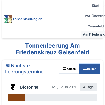
Start
PAF Übersich
Tonnenleerung.de
Geisenfeld
Am Friedensk
Tonnenleerung Am
Friedenskreuz Geisenfeld
📅 Nächste
▤
▬
Karten
Balken
Leerungstermine
🥬
Biotonne
Mi., 12.08.2026
4 Tage