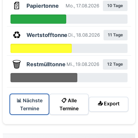
📄
Papiertonne
Mo., 17.08.2026
10 Tage
♻️
Wertstofftonne
Di., 18.08.2026
11 Tage
🗑️
Restmülltonne
Mi., 19.08.2026
12 Tage
📊 Nächste
📋 Alle
📤 Export
Termine
Termine