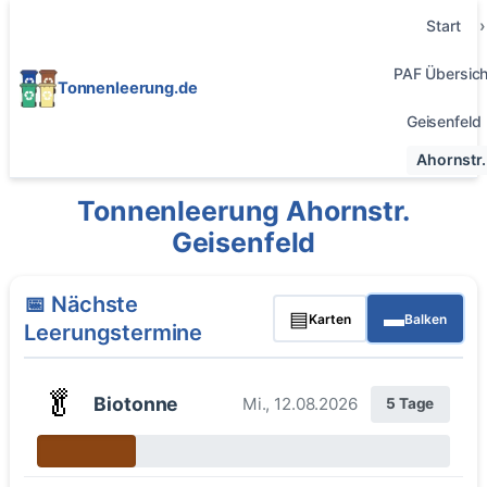
Start
PAF Übersich
Tonnenleerung.de
Geisenfeld
Ahornstr.
Tonnenleerung Ahornstr.
Geisenfeld
📅 Nächste
▤
▬
Karten
Balken
Leerungstermine
🥬
Biotonne
Mi., 12.08.2026
5 Tage