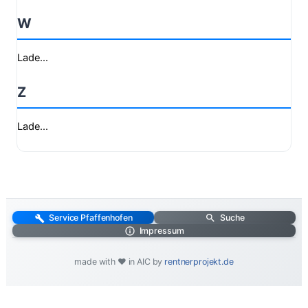
W
Lade...
Z
Lade...
Service Pfaffenhofen
Suche
Impressum
made with ❤️ in AIC by
rentnerprojekt.de