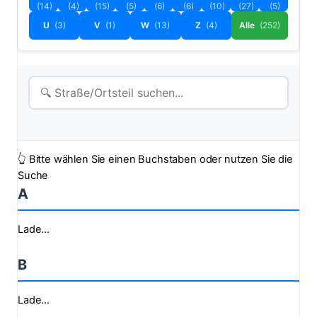
(14)
(4)
(15)
(5)
(6)
(6)
(10)
(27)
(5)
U
(3)
V
(1)
W
(13)
Z
(4)
Alle
(252)
👆 Bitte wählen Sie einen Buchstaben oder nutzen Sie die
Suche
A
Lade...
B
Lade...