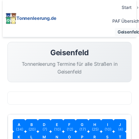
Start
Tonnenleerung.de
PAF Übersich
Geisenfel
Geisenfeld
Tonnenleerung Termine für alle Straßen in
Geisenfeld
A
B
D
E
F
G
H
I
J
(34)
(20)
(7)
(10)
(12)
(17)
(25)
(10)
(4)
K
L
M
N
O
P
R
S
T