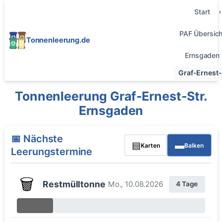
Start
PAF Übersich
Tonnenleerung.de
Ernsgaden
Graf-Ernest-
Tonnenleerung Graf-Ernest-Str.
Ernsgaden
📅 Nächste
▤
▬
Karten
Balken
Leerungstermine
🗑️
Restmülltonne
Mo., 10.08.2026
4 Tage