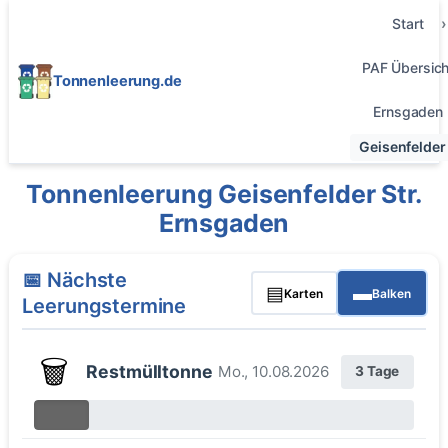
Start
PAF Übersich
Tonnenleerung.de
Ernsgaden
Geisenfelder 
Tonnenleerung Geisenfelder Str.
Ernsgaden
📅 Nächste
▤
▬
Karten
Balken
Leerungstermine
🗑️
Restmülltonne
Mo., 10.08.2026
3 Tage