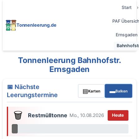
Start
PAF Übersich
Tonnenleerung.de
Ernsgaden
Bahnhofstr
Tonnenleerung Bahnhofstr.
Ernsgaden
📅 Nächste
▤
▬
Karten
Balken
Leerungstermine
🗑️
Restmülltonne
Mo., 10.08.2026
Heute