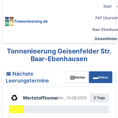
Start
PAF Übersich
Tonnenleerung.de
Baar-Ebenhau
Geisenfelder 
Tonnenleerung Geisenfelder Str.
Baar-Ebenhausen
📅 Nächste
▤
▬
Karten
Balken
Leerungstermine
♻️
Wertstofftonne
Mo., 10.08.2026
3 Tage